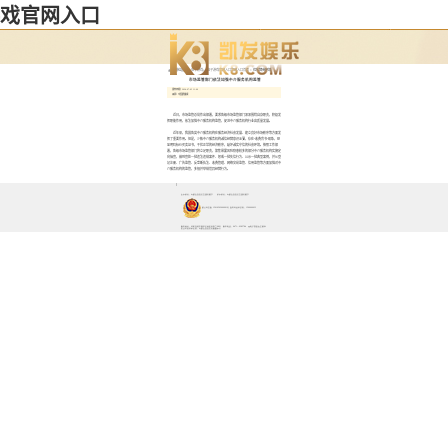
游戏官网入口
当前位置 :
pg电子游戏pg电子游戏官网入口官网入口首页
>
优化营商环境
市场监管部门依法加强中介服务机构监管
发布日期：2024-07-05 11:00
来源：中国质量报
近日，市场监管总局作出部署，要求各级市场监管部门紧紧围绕自身职责，积极发
挥职能作用，依法加强中介服务机构监管，促进中介服务机构行业高质量发展。
近年来，我国各类中介服务机构在服务经济社会发展、建立良好市场秩序等方面发
挥了重要作用。但是，少数中介服务机构诚信经营意识淡薄，存在“收费背书”现象，甚
至明码标价买卖证书，干扰正常的经济秩序，破坏诚实守信的社会环境。按照工作部
署，各级市场监管部门将立足职责，聚焦暴露风险隐患较多的部分中介服务机构实施定
向抽查，做到查处一批违法违规案件、惩戒一批失信行为、公示一批典型案例，并从登
记注册、广告监管、反垄断执法、收费管理、网络交易监管、信用监管等方面加强对中
介服务机构的监管，多措并举规范其经营行为。
主办单位：内蒙古自治区交通运输厅
承办单位：内蒙古自治区交通运输厅
蒙公网安备 15010502000661号 政府网站标识码：1500000033
联系地址：呼和浩特市赛罕区地质局南街68号 联系电话：0471－6285784 pg电子赏金女王模拟器试玩的技术支持：内蒙古自治区大数据中心