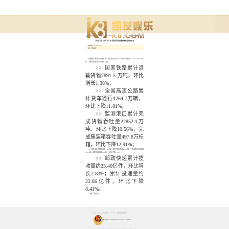
当前位置 :
pg电子游戏pg电子游戏官网入口官网入口首页
>
物流保通保畅
10月2日-10月8日全国物流保通保畅运行情况
发布日期：2023-10-09 15:35
来源：交通运输部
根据国务院物流保通保畅工作领导小组办公室监测汇总数据，
10月2日-10月8
日，全国货运物流有序运行，其中：
>>
国家铁路累计运
输货物
7891.5 万吨
，环比
增长1.38%
；
>>
全国高速公路累
计货车通行
4264.7万辆
，
环比
下降11.81%
；
>>
监测港口累计完
成货物吞吐量
22852.1万
吨
，环比
下降10.56%
，完
成集装箱吞吐量
497.8万标
箱
，环比
下降12.91%
；
>>
民航累计保障航班
11.6万班
（其中货运航班
2677班
，包括国际货运航班
1723班
，国内货运航班
954班
），环比
下降1.76%
；
>>
邮政快递累计揽
收量约
25.40亿件
，环比
增
长2.83%
；累计投递量约
23.86亿件
，环比
下降
8.41%
。
责编丨樊梓嘉
主办单位：内蒙古自治区交通运输厅
承办单位：内蒙古自治区交通运输厅
蒙公网安备 15010502000661号 政府网站标识码：1500000033