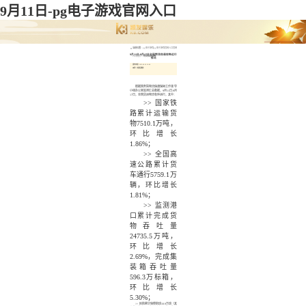
9月11日-pg电子游戏官网入口
当前位置 :
pg电子游戏pg电子游戏官网入口官网
9月11日-9月17日全国物流保通保畅运行
入口首页
>
物流保通保畅
情况
发布日期：2023-09-18 10:08
来源：交通运输部
根据国务院物流保通保畅工作领导
小组办公室监测汇总数据，
9月11日-9月
17日，全国货运物流有序运行，其中：
>>
国家铁
路累计运输货
物
7510.1万吨
，
环比
增长
1.86%
；
>>
全国高
速公路累计货
车通行
5759.1万
辆
，环比
增长
1.81%
；
>>
监测港
口累计完成货
物吞吐量
24735.5万吨
，
环比
增长
2.69%
，完成集
装箱吞吐量
596.3万标箱
，
环比
增长
5.30%
；
>>
民航累计保障航班
10.9万班
（其