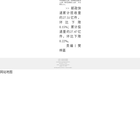
中货运航班
3988班
，包括国际货运航班
2398班
，国内货运航班
1590班
），环比
增长0.63%
；
>>
邮政快
递累计揽收量
约
27.51亿件
，
环比
下降
0.15%
；累计投
递量约
27.47亿
件
，环比
下降
0.22%
。
责编丨樊
梓嘉
主办单位：内蒙古自治区交通运输厅
承办单位：内蒙古自治区交通运输厅
蒙icp备19004017号 蒙公网安备15010502000661号
政府网站标识码：1500000033
联系地址：呼和浩特市赛罕区地质局南街68号
联系电话：0471－6285784
pg电子赏金女王模拟器试玩的技术支持：内蒙古自治区大数据中心
网站地图